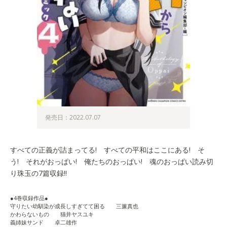
発売日：2022.07.07
すべての正義が詰まってる! すべての平和はここにある! そ
う! それがおっぱい! 俺たちのおっぱい! 魂のおっぱい読み切
り珠玉の7篇収録!!
●4巻収録作品●
守りたい幼馴染が成長しすぎてて困る 三簾真也
かわらないもの 猫井ヤスユキ
義姉妹サンド 卓二雄作