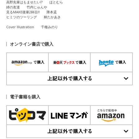
高野先輩はもませたい!? ほとむら
姉の友達 竹内じゅんや
見るMAKE後輩2杯目!! 降本孟
ヒミツのツーリング 林たかあき
Cover Illustration 千種みのり
オンライン書店で購入
上記以外で購入する
電子書籍を購入