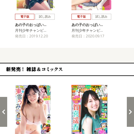
戻る
進む
電子版
試し読み
電子版
試し読み
あの子のおっぱい…
あの子のおっぱい…
あ
月刊少年チャンピ…
月刊少年チャンピ…
月
発売日：2019.12.20
発売日：2020.09.17
発売
新発売！雑誌&コミックス