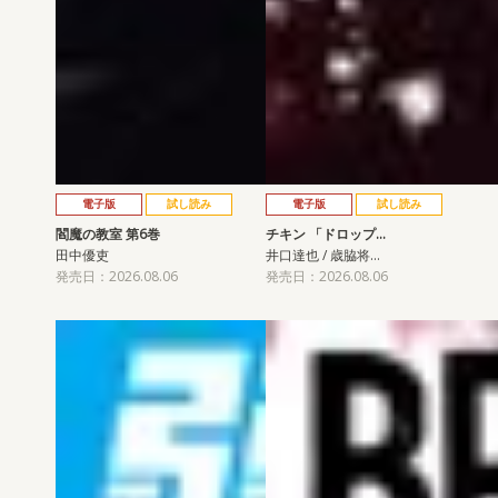
電子版
試し読み
電子版
試し読み
閻魔の教室 第6巻
チキン 「ドロップ…
田中優吏
井口達也 / 歳脇将…
発売日：2026.08.06
発売日：2026.08.06