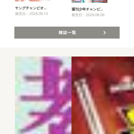
ヤングチャンピオ…
チャ
週刊少年チャンピ…
発売日：2026.08.10
発売
発売日：2026.08.06
雑誌一覧