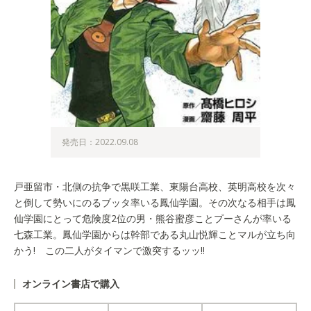
発売日：2022.09.08
戸亜留市・北側の抗争で黒咲工業、東陽台高校、英明高校を次々
と倒して勢いにのるブッタ率いる鳳仙学園。その次なる相手は鳳
仙学園にとって危険度2位の男・熊谷蜜彦ことプーさんが率いる
七森工業。鳳仙学園からは幹部である丸山悦輝ことマルが立ち向
かう! この二人がタイマンで激突するッッ!!
オンライン書店で購入