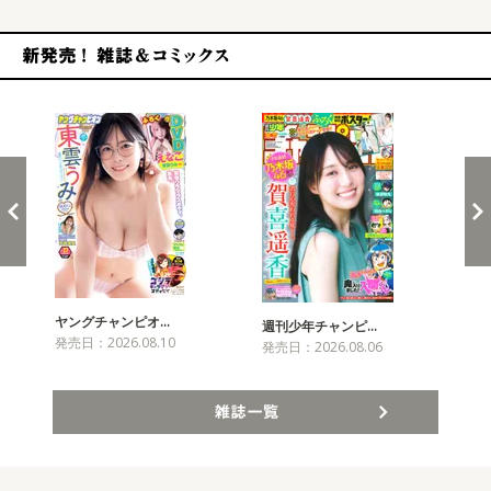
新発売！雑誌&コミックス
ヤングチャンピオ…
チャ
週刊少年チャンピ…
発売日：2026.08.10
発売
発売日：2026.08.06
雑誌一覧