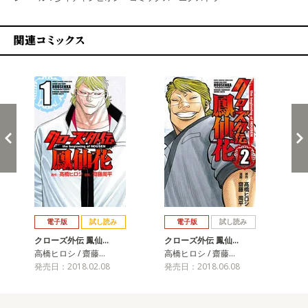
関連コミックス
戻る
進む
電子版
試し読み
電子版
試し読み
クローズ外伝 鳳仙…
クローズ外伝 鳳仙…
ク
高橋ヒロシ / 齋藤…
高橋ヒロシ / 齋藤…
高橋
発売日：2018.02.08
発売日：2018.06.08
発売