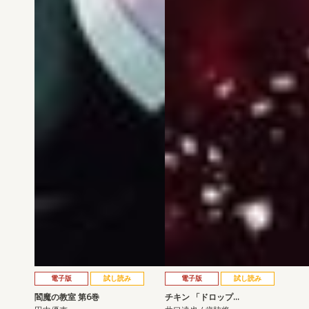
電子版
試し読み
電子版
試し読み
閻魔の教室 第6巻
チキン 「ドロップ…