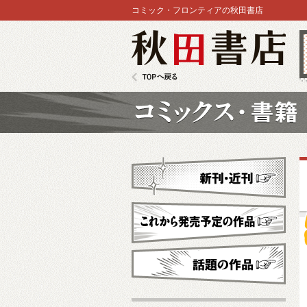
コミック・フロンティアの秋田書店
秋田書店
TOPへ戻る
コミックス
新刊・近刊
これから発売予定
話題の作品