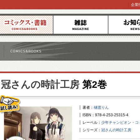
企業
コミックス
雑誌
お知らせ
冠さんの時計工房
第2巻
著者：
樋渡りん
ISBN：978-4-253-25315-4
試し読み！
レーベル：
少年チャンピオン・コ
シリーズ：
冠さんの時計工房