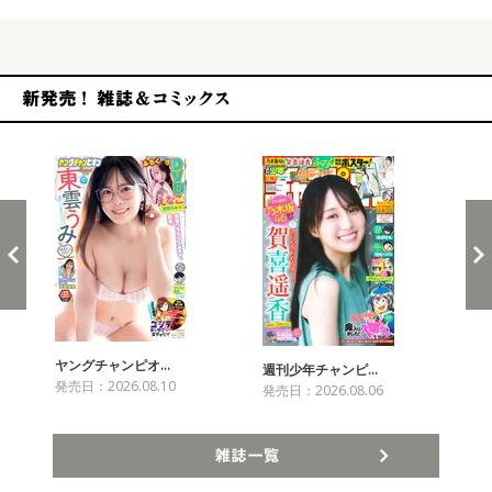
新発売！雑誌&コミックス
ヤングチャンピオ…
チャ
週刊少年チャンピ…
発売日：2026.08.10
発売
発売日：2026.08.06
雑誌一覧