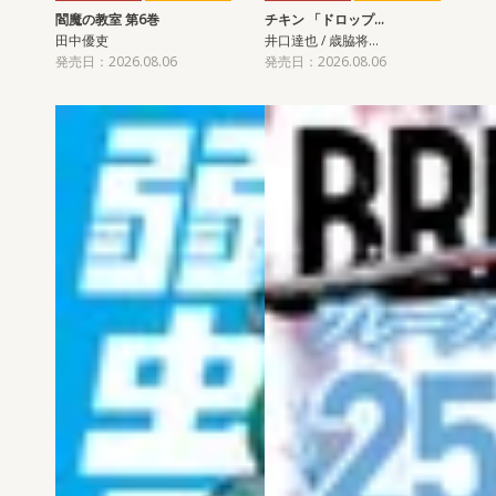
閻魔の教室 第6巻
チキン 「ドロップ…
田中優吏
井口達也 / 歳脇将…
発売日：2026.08.06
発売日：2026.08.06