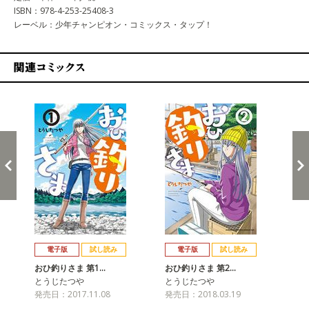
ISBN：978-4-253-25408-3
レーベル：少年チャンピオン・コミックス・タップ！
関連コミックス
戻る
進む
電子版
試し読み
電子版
試し読み
おひ釣りさま 第1…
おひ釣りさま 第2…
お
とうじたつや
とうじたつや
と
発売日：2017.11.08
発売日：2018.03.19
発売