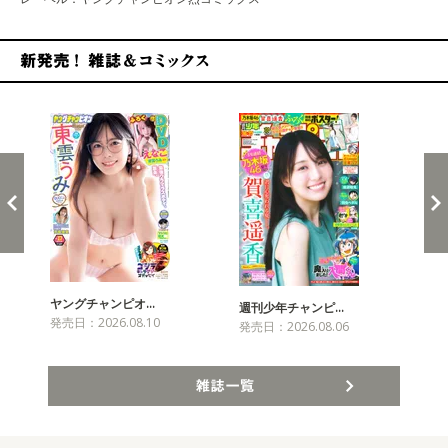
新発売！雑誌&コミックス
ヤングチャンピオ…
チャ
週刊少年チャンピ…
発売日：2026.08.10
発売
発売日：2026.08.06
雑誌一覧