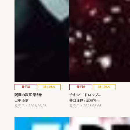
電子版
試し読み
電子版
試し読み
閻魔の教室 第6巻
チキン 「ドロップ…
田中優吏
井口達也 / 歳脇将…
発売日：2026.08.06
発売日：2026.08.06