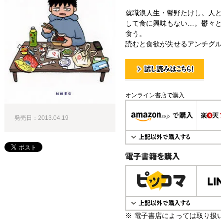
就職浪人生・鬱野たけし。人
して食に興味もない…。鬱々
食う。
読むと食欲が失せるアンチグル
試し読み！
オンライン書店で購入
発売日：2013.04.19
電子書籍で購入
※ 電子書店によっては取り扱