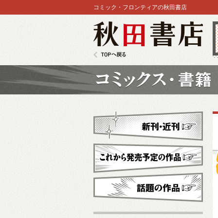
コミック・フロンティアの秋田書店
秋田書店
TOPへ戻る
コミックス
新刊・近刊
これから発売予定
話題の作品