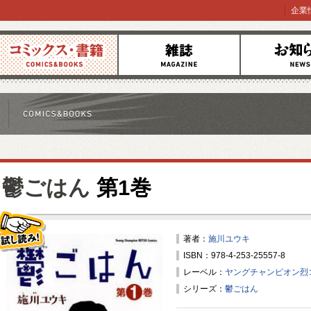
企業
コミックス
雑誌
お知らせ
鬱ごはん
第1巻
著者：
施川ユウキ
ISBN：978-4-253-25557-8
試し読み！
レーベル：
ヤングチャンピオン烈
シリーズ：
鬱ごはん