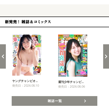
新発売！雑誌&コミックス
ヤングチャンピオ…
チャ
週刊少年チャンピ…
発売日：2026.08.10
発売
発売日：2026.08.06
雑誌一覧