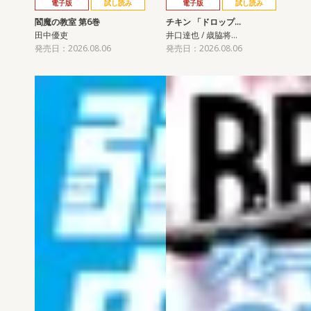
電子版
試し読み
電子版
試し読み
閻魔の教室 第6巻
チキン 「ドロップ…
田中優吏
井口達也 / 歳脇将…
発売日：2026.08.06
発売日：2026.08.06