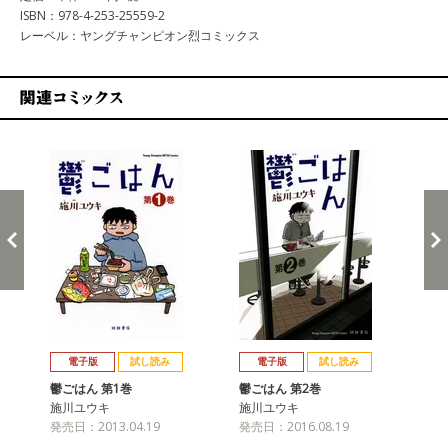
ISBN：978-4-253-25559-2
レーベル：ヤングチャンピオン烈コミックス
関連コミックス
戻る
進む
電子版
試し読み
電子版
試し読み
鬱ごはん 第1巻
鬱ごはん 第2巻
鬱
施川ユウキ
施川ユウキ
施
発売日：2013.04.19
発売日：2016.08.19
発売