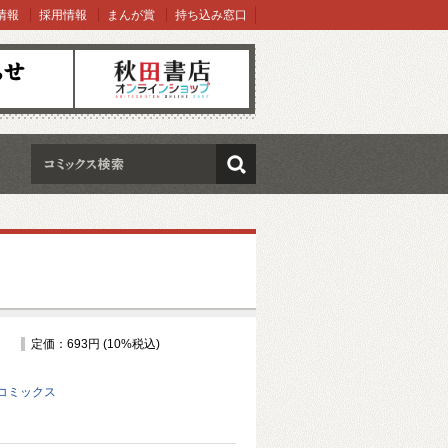
情報
採用情報
まんが賞
持ち込み窓口
オンラインショップ
検索
定価：693円 (10%税込)
コミックス