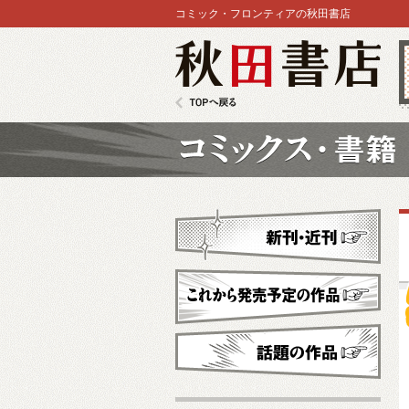
コミック・フロンティアの秋田書店
秋田書店
TOPへ戻る
コミックス
新刊・近刊
これから発売予定
話題の作品