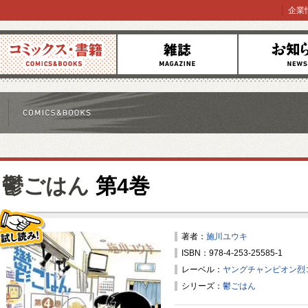
企業
コミックス
雑誌
お知らせ
鬱ごはん
第4巻
著者：
施川ユウキ
ISBN：978-4-253-25585-1
試し読み！
レーベル：
ヤングチャンピオン烈
シリーズ：
鬱ごはん