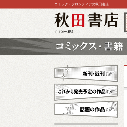
コミック・フロンティアの秋田書店
秋田書店
TOPへ戻る
コミックス
新刊・近刊
これから発売予定
話題の作品