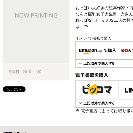
おっぱい大好きの絵本作家・
なんと巨乳女子大生!!! 光
れっぱなし! そんな二人の甘
は…??
オンライン書店で購入
発売日：2019.11.20
電子書籍で購入
※ 電子書店によっては取り扱