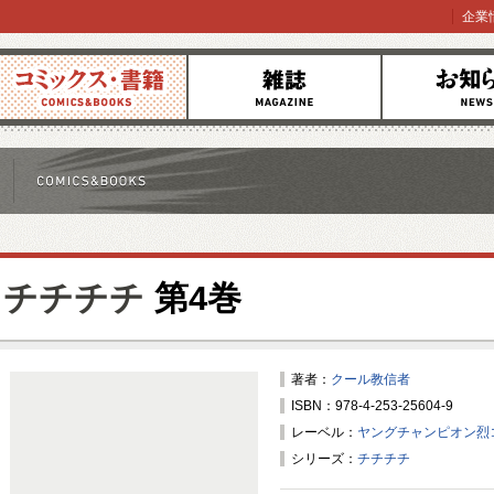
企業
コミックス
雑誌
お知らせ
チチチチ
第4巻
著者：
クール教信者
ISBN：978-4-253-25604-9
レーベル：
ヤングチャンピオン烈
シリーズ：
チチチチ