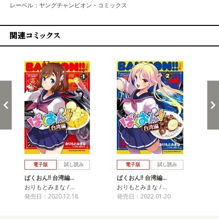
レーベル：ヤングチャンピオン・コミックス
関連コミックス
戻る
進む
電子版
試し読み
電子版
試し読み
ばくおん!! 台湾編…
ばくおん!! 台湾編…
ばく
おりもとみまな / …
おりもとみまな / …
おり
発売日：2020.12.18
発売日：2022.01.20
発売