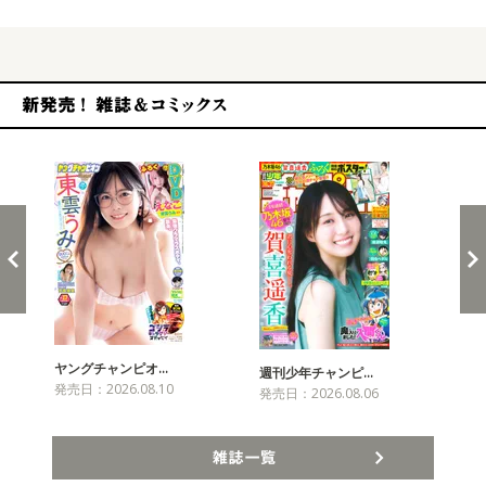
新発売！雑誌&コミックス
ヤングチャンピオ…
チャ
週刊少年チャンピ…
発売日：2026.08.10
発売
発売日：2026.08.06