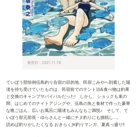
発売日：2021.11.18
ていぼう部恒例伍島釣り合宿の目的地、民宿こみやへ到着した陽
渚を待ち受けていたものは、民宿前でのテント泊&食べ物は釣果
と交換のキャンプサバイバルだった! しかし、ショックも束の
間、はじめてのナイトアジングや、伍島の魚と食材で作った豪華
な晩ごはん、広いお風呂に陽渚もみんなもご満悦♪ そして、て
いぼう部元部長・ゆらさんと一緒にチヌ釣りにも挑戦し…。
読めば釣りがしたくなる おきらくJK釣りマンガ、夏真っ盛り!!