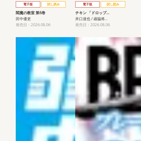
電子版
試し読み
電子版
試し読み
閻魔の教室 第6巻
チキン 「ドロップ…
田中優吏
井口達也 / 歳脇将…
発売日：2026.08.06
発売日：2026.08.06