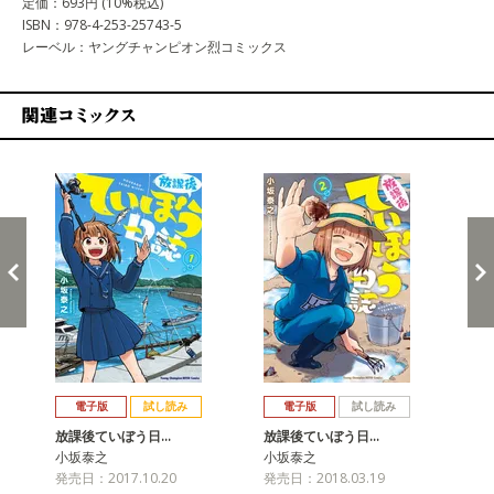
定価：693円 (10%税込)
ISBN：978-4-253-25743-5
レーベル：ヤングチャンピオン烈コミックス
関連コミックス
戻る
進む
電子版
試し読み
電子版
試し読み
放課後ていぼう日…
放課後ていぼう日…
放
小坂泰之
小坂泰之
小
発売日：2017.10.20
発売日：2018.03.19
発売