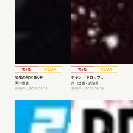
電子版
試し読み
電子版
試し読み
閻魔の教室 第6巻
チキン 「ドロップ…
田中優吏
井口達也 / 歳脇将…
発売日：2026.08.06
発売日：2026.08.06