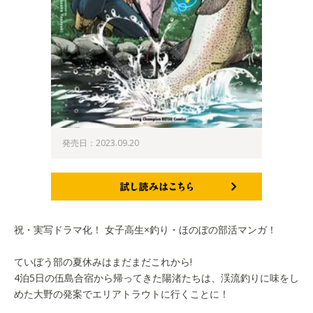
発売日：2023.09.20
試し読みはこちら
祝・実写ドラマ化！ 女子高生×釣り・ほのぼの部活マンガ！
ていぼう部の夏休みはまだまだこれから!
4泊5日の伍島合宿から帰ってきた陽渚たちは、渓流釣りに味をし
めた大野の発案でエリアトラウトに行くことに！