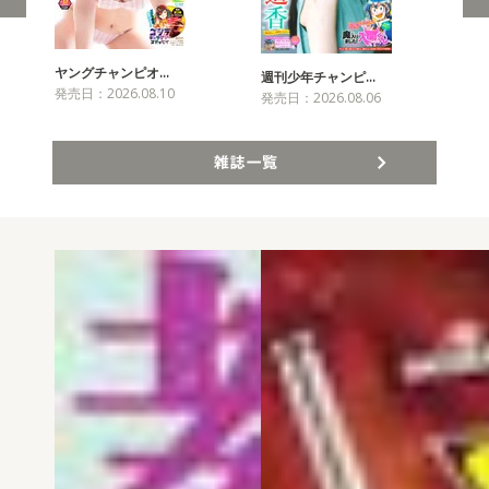
ヤングチャンピオ…
チャ
週刊少年チャンピ…
発売日：2026.08.10
発売
発売日：2026.08.06
雑誌一覧