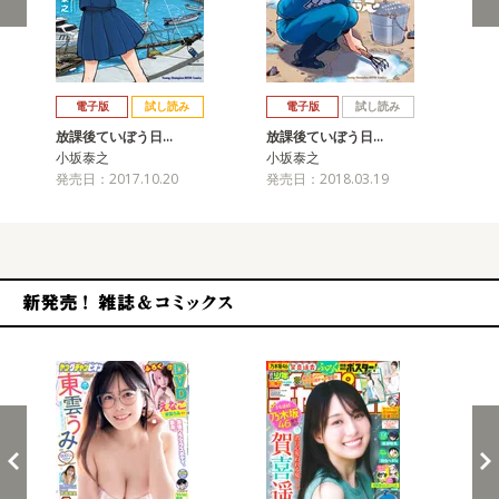
戻る
進む
電子版
試し読み
電子版
試し読み
放課後ていぼう日…
放課後ていぼう日…
放
小坂泰之
小坂泰之
小
発売日：2017.10.20
発売日：2018.03.19
発売
新発売！雑誌&コミックス