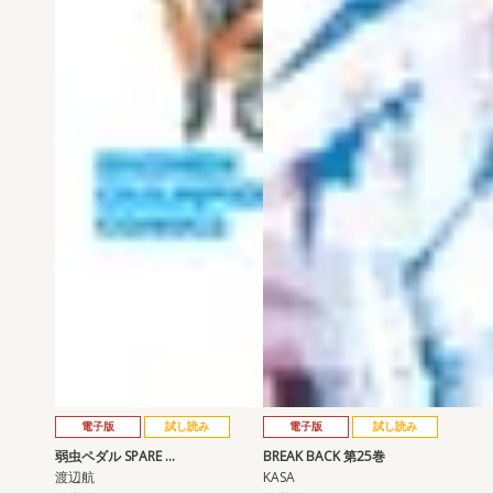
電子版
試し読み
電子版
試し読み
弱虫ペダル SPARE …
BREAK BACK 第25巻
渡辺航
KASA