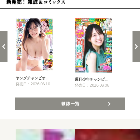
新発売！雑誌&コミックス
ヤングチャンピオ…
チャ
週刊少年チャンピ…
発売日：2026.08.10
発売
発売日：2026.08.06
雑誌一覧