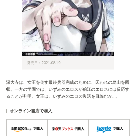
発売日：2021.08.19
深大寺は、女王を倒す最終兵器完成のために、囚われの烏山を回
収。一方の学園では、いずみのエロスが狛江のエロスには反応す
ることが判明。女王は、いずみのエロス復活を目論むが…。
オンライン書店で購入