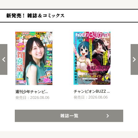
新発売！雑誌&コミックス
チャンピオンBUZZ …
プリ
週刊少年チャンピ…
発売日：2026.08.06
発売
発売日：2026.08.06
雑誌一覧