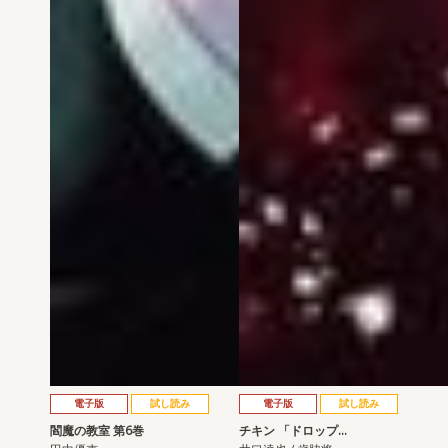
電子版
試し読み
電子版
試し読み
閻魔の教室 第6巻
チキン 「ドロップ…