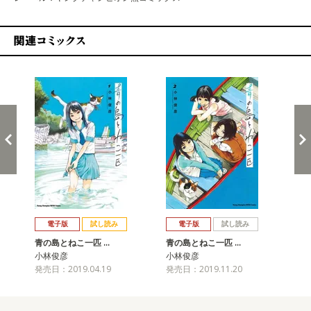
関連コミックス
戻る
進む
電子版
試し読み
電子版
試し読み
青の島とねこ一匹 …
青の島とねこ一匹 …
青
小林俊彦
小林俊彦
小
発売日：2019.04.19
発売日：2019.11.20
発売