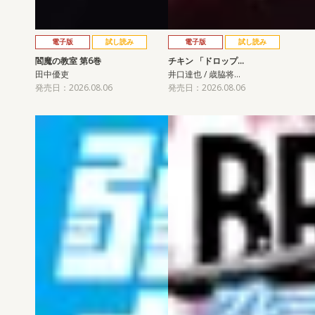
電子版
試し読み
電子版
試し読み
閻魔の教室 第6巻
チキン 「ドロップ…
田中優吏
井口達也 / 歳脇将…
発売日：2026.08.06
発売日：2026.08.06