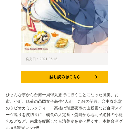
発売日：2021.06.18
試し読みはこちら
ひょんな事から台湾一周弾丸旅行に行くことになった風美、お
市、小町、緒荷の凸凹女子高生4人組! 九分の芋圓、台中春水堂
のタピオカミルクティー、高雄は瑞豊夜市の山粉圓など台湾スイ
ーツ巡りを皮切りに、朝食の大定番・蛋餅から地元民絶賛の小籠
包などなど、南北を縦断して台湾美食を食べ尽くす、本格台湾グ
ルメ&観光マンガ!!