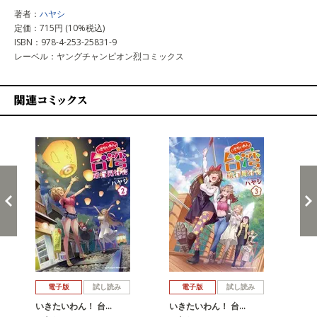
著者：
ハヤシ
定価：715円 (10%税込)
ISBN：978-4-253-25831-9
レーベル：ヤングチャンピオン烈コミックス
関連コミックス
戻る
進む
電子版
試し読み
電子版
試し読み
いきたいわん！ 台…
いきたいわん！ 台…