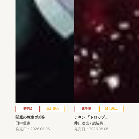
電子版
試し読み
電子版
試し読み
閻魔の教室 第6巻
チキン 「ドロップ…
田中優吏
井口達也 / 歳脇将…
発売日：2026.08.06
発売日：2026.08.06