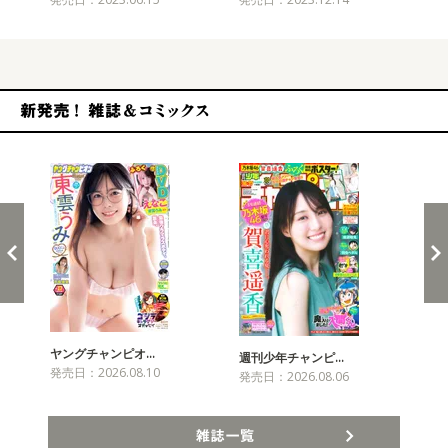
新発売！雑誌&コミックス
ヤングチャンピオ…
チャ
週刊少年チャンピ…
発売日：2026.08.10
発売
発売日：2026.08.06