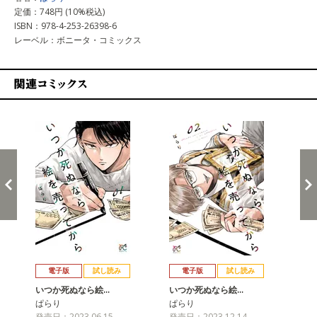
定価：748円 (10%税込)
ISBN：978-4-253-26398-6
レーベル：ボニータ・コミックス
関連コミックス
戻る
進む
電子版
試し読み
電子版
試し読み
いつか死ぬなら絵…
いつか死ぬなら絵…
い
ぱらり
ぱらり
ぱ
発売日：2023.06.15
発売日：2023.12.14
発売