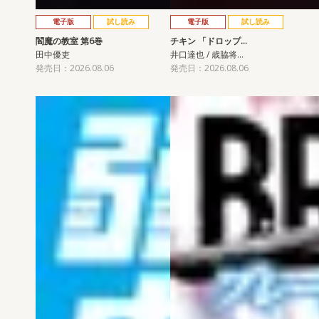
電子版
試し読み
電子版
試し読み
閻魔の教室 第6巻
チキン 「ドロップ…
田中優吏
井口達也 / 歳脇将…
発売日：2026.08.06
発売日：2026.08.06