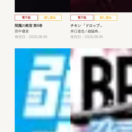
電子版
試し読み
電子版
試し読み
閻魔の教室 第6巻
チキン 「ドロップ…
田中優吏
井口達也 / 歳脇将…
発売日：2026.08.06
発売日：2026.08.06