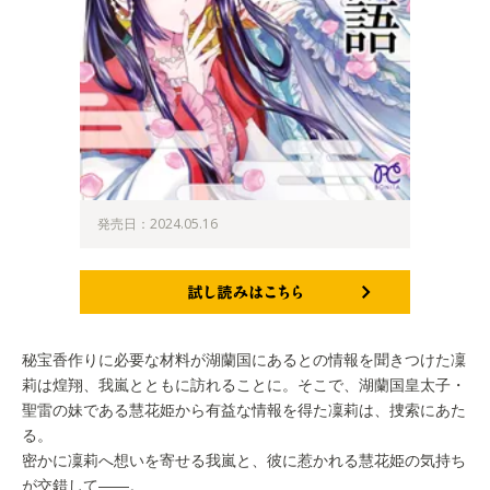
発売日：2024.05.16
試し読みはこちら
秘宝香作りに必要な材料が湖蘭国にあるとの情報を聞きつけた凜
莉は煌翔、我嵐とともに訪れることに。そこで、湖蘭国皇太子・
聖雷の妹である慧花姫から有益な情報を得た凜莉は、捜索にあた
る。
密かに凜莉へ想いを寄せる我嵐と、彼に惹かれる慧花姫の気持ち
が交錯して――。