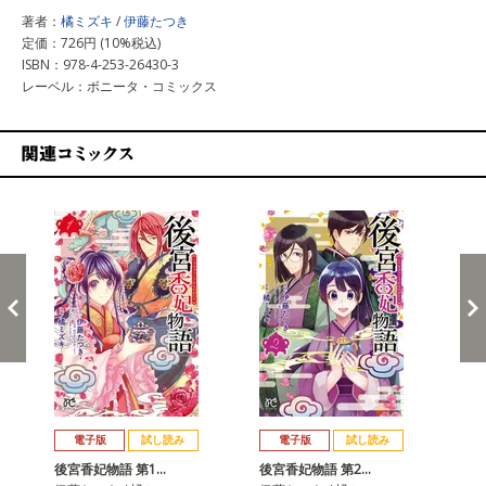
著者：
橘ミズキ
/
伊藤たつき
定価：726円 (10%税込)
ISBN：978-4-253-26430-3
レーベル：ボニータ・コミックス
関連コミックス
戻る
進む
電子版
試し読み
電子版
試し読み
後宮香妃物語 第1…
後宮香妃物語 第2…
後