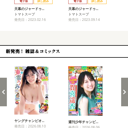
電子版
試し読み
電子版
試し読み
天幕のジャードゥ…
天幕のジャードゥ…
天
トマトスープ
トマトスープ
ト
発売日：2023.02.16
発売日：2023.09.14
発売
新発売！雑誌&コミックス
ヤングチャンピオ…
チャ
週刊少年チャンピ…
発売日：2026.08.10
発売
発売日：2026.08.06