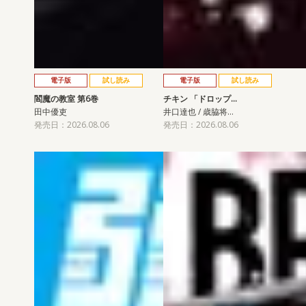
電子版
試し読み
電子版
試し読み
閻魔の教室 第6巻
チキン 「ドロップ…
田中優吏
井口達也 / 歳脇将…
発売日：2026.08.06
発売日：2026.08.06