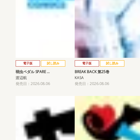
電子版
試し読み
電子版
試し読み
弱虫ペダル SPARE …
BREAK BACK 第25巻
渡辺航
KASA
発売日：2026.08.06
発売日：2026.08.06