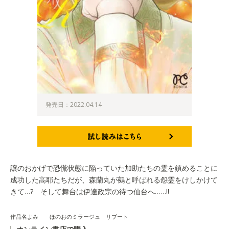
発売日：2022.04.14
試し読みはこちら
譲のおかげで恐慌状態に陥っていた加助たちの霊を鎮めることに
成功した高耶たちだが、森蘭丸が鵺と呼ばれる怨霊をけしかけて
きて…? そして舞台は伊達政宗の待つ仙台へ……!!
作品名よみ ほのおのミラージュ リブート