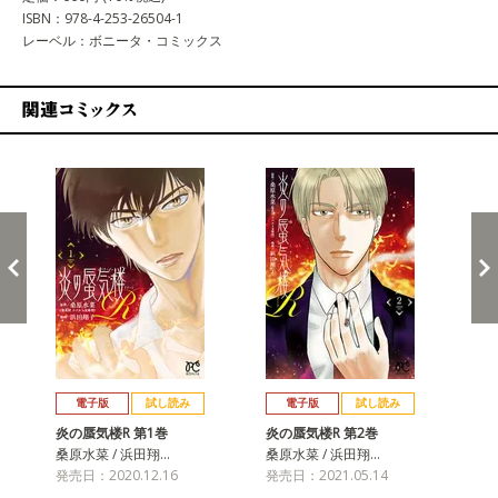
ISBN：978-4-253-26504-1
レーベル：ボニータ・コミックス
関連コミックス
戻る
進む
電子版
試し読み
電子版
試し読み
炎の蜃気楼R 第1巻
炎の蜃気楼R 第2巻
炎
桑原水菜 / 浜田翔…
桑原水菜 / 浜田翔…
桑原
発売日：2020.12.16
発売日：2021.05.14
発売