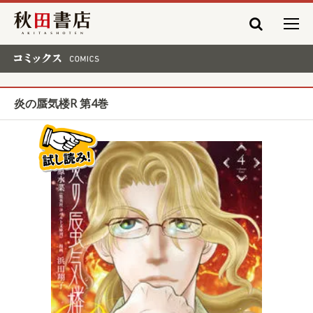
秋田書店
コミックス COMICS
炎の蜃気楼R 第4巻