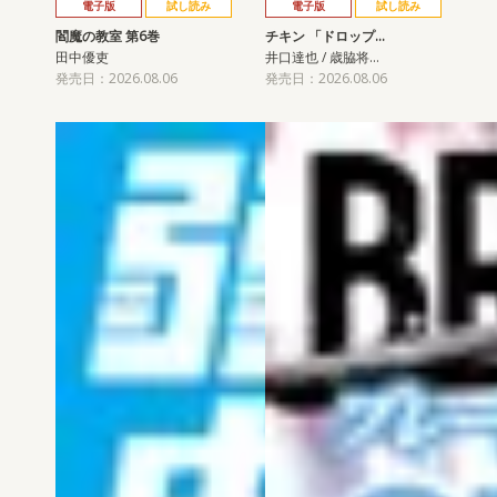
電子版
試し読み
電子版
試し読み
閻魔の教室 第6巻
チキン 「ドロップ…
田中優吏
井口達也 / 歳脇将…
発売日：2026.08.06
発売日：2026.08.06