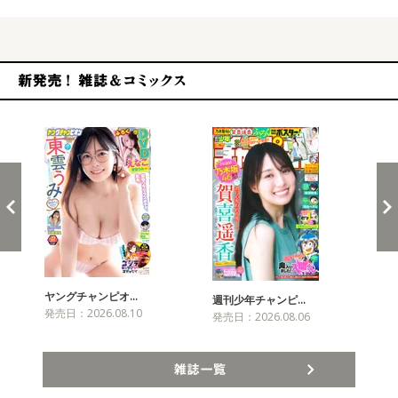
新発売！雑誌&コミックス
ヤングチャンピオ…
チャ
週刊少年チャンピ…
発売日：2026.08.10
発売
発売日：2026.08.06
雑誌一覧