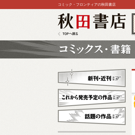
コミック・フロンティアの秋田書店
秋田書店
TOPへ戻る
コミックス
新刊・近刊
これから発売予定
話題の作品