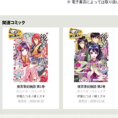
※ 電子書店によっては取り扱
関連コミックス
後宮香妃物語 第1巻
後宮香妃物語 第2巻
ボニータ・コミックス
ボニータ・コミックス
伊藤たつき / 橘ミズキ
伊藤たつき / 橘ミズキ
発売日：2020.05.15
発売日：2020.11.16