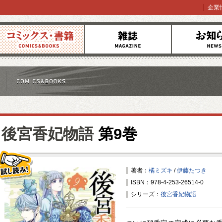
企業
コミックス
雑誌
お知らせ
後宮香妃物語
第9巻
著者：
橘ミズキ
/
伊藤たつき
ISBN：978-4-253-26514-0
試し読み！
シリーズ：
後宮香妃物語