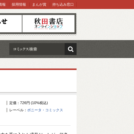
情報
採用情報
まんが賞
持ち込み窓口
オンラインショップ
検索
定価：726円 (10%税込)
レーベル：
ボニータ・コミックス