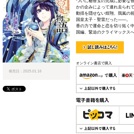
ついに秘香宝の完成に必要な
かの企みによって連れ去られ
動揺を隠せない煌翔、我嵐の
国皇太子・聖雷だった――。
香の力で運命と恋を切り拓く
国編、緊迫のクライマックスへ!
試し読み！
オンライン書店で購入
発売日：2025.01.16
電子書籍で購入