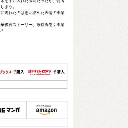
香木を手に入れた凜莉だったが、何者
てしまう。
前に現れたのは思い詰めた表情の湖蘭
中華後宮ストーリー、政略渦巻く湖蘭
!