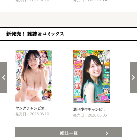
新発売！雑誌&コミックス
ヤングチャンピオ…
チャ
週刊少年チャンピ…
発売日：2026.08.10
発売
発売日：2026.08.06