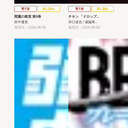
電子版
試し読み
電子版
試し読み
閻魔の教室 第6巻
チキン 「ドロップ…
田中優吏
井口達也 / 歳脇将…
発売日：2026.08.06
発売日：2026.08.06