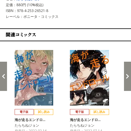
定価：880円 (10%税込)
ISBN：978-4-253-26521-8
レーベル：ボニータ・コミックス
関連コミックス
戻る
進む
電子版
試し読み
電子版
試し読み
海が走るエンドロ…
海が走るエンドロ…
海
たらちねジョン
たらちねジョン
た
発売日：2022.02.16
発売日：2022.07.14
発売