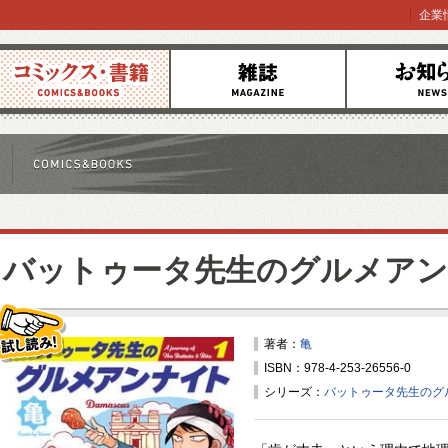
企業
コミックス
雑誌
お知らせ
バットゥータ先生のグルメア
著者：
亀
ISBN：978-4-253-26556-0
試し読み！
シリーズ：
バットゥータ先生のグ