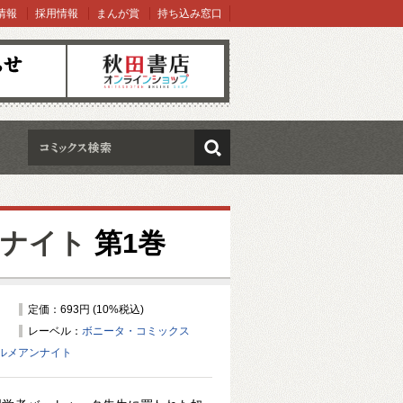
情報
採用情報
まんが賞
持ち込み窓口
オンラインショップ
検索
ンナイト
第1巻
定価：693円 (10%税込)
レーベル：
ボニータ・コミックス
ルメアンナイト