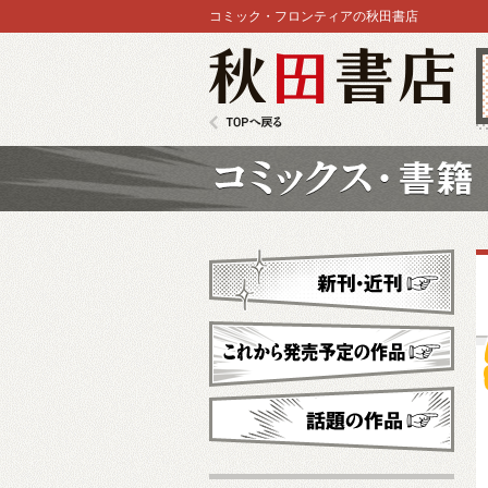
コミック・フロンティアの秋田書店
秋田書店
TOPへ戻る
コミックス
新刊・近刊
これから発売予定
話題の作品