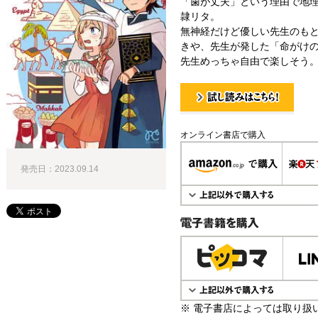
「歯が丈夫」という理由で地
隷リタ。
無神経だけど優しい先生のも
きや、先生が発した「命がけ
先生めっちゃ自由で楽しそう
試し読み！
オンライン書店で購入
発売日：2023.09.14
電子書籍で購入
※ 電子書店によっては取り扱