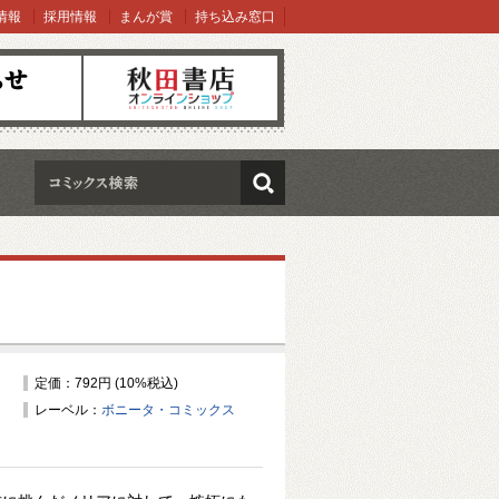
情報
採用情報
まんが賞
持ち込み窓口
オンラインショップ
検索
定価：792円 (10%税込)
レーベル：
ボニータ・コミックス