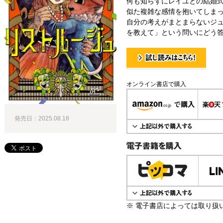
何も知らずにレイユとの結婚
似た複雑な感情を抱いてしま
自分の考えがまとまらないジ
を教えて」という問いにどう答
試し読み！
オンライン書店で購入
発売日：2025.08.18
電子書籍で購入
※ 電子書店によっては取り扱