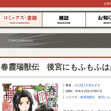
企業
コミックス
雑誌
お知らせ
春霞瑞獣伝 後宮にもふもふは
著者：
九江桜
/
久世みずき
ISBN：978-4-253-27007-6
シリーズ：
春霞瑞獣伝 後宮にも