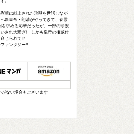
ます。
の彩華は献上された珍獣を世話しなが
こへ新皇帝・朗清がやってきて、春霞
回を求める彩華だったが、一部の珍獣
いされ大騒ぎ! しかも皇帝の権威付
命じられて!?
ファンタジー!!
いがない場合もございます