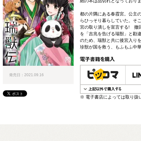
紙の本は品切れとなっており
都の片隅にある春霞宮。公主
らひっそり暮らしていた。そ
宮の取り潰しを宣言する! 撤
を「吉兆を告げる瑞獣」と勘違
のため、瑞獣と共に後宮入りを
珍獣が国を救う、もふもふ中華
電子書籍で購入
発売日：2021.09.16
※ 電子書店によっては取り扱