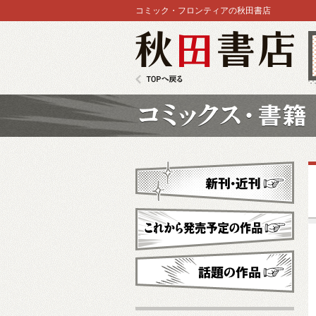
コミック・フロンティアの秋田書店
秋田書店
TOPへ戻る
コミックス
新刊・近刊
これから発売予定
話題の作品