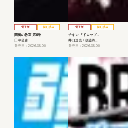
電子版
試し読み
電子版
試し読み
閻魔の教室 第6巻
チキン 「ドロップ…
田中優吏
井口達也 / 歳脇将…
発売日：2026.08.06
発売日：2026.08.06