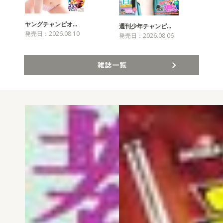
ヤングチャンピオ…
チャ
週刊少年チャンピ…
発売日：2026.08.10
発売
発売日：2026.08.06
雑誌一覧