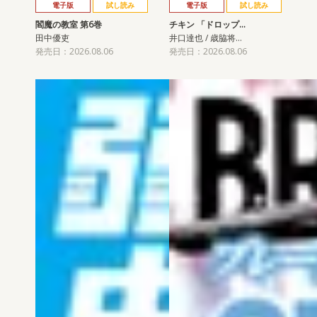
電子版
試し読み
電子版
試し読み
閻魔の教室 第6巻
チキン 「ドロップ…
田中優吏
井口達也 / 歳脇将…
発売日：2026.08.06
発売日：2026.08.06