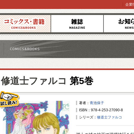
企業
コミックス
雑誌
お知らせ
修道士ファルコ
第5巻
著者：
青池保子
ISBN：978-4-253-27090-8
試し読み！
シリーズ：
修道士ファルコ