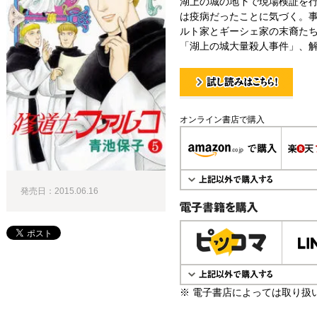
湖上の城の地下で現場検証を
は疫病だったことに気づく。
ルト家とギーシェ家の末裔たち
「湖上の城大量殺人事件」、解決
試し読み！
オンライン書店で購入
発売日：2015.06.16
電子書籍で購入
※ 電子書店によっては取り扱