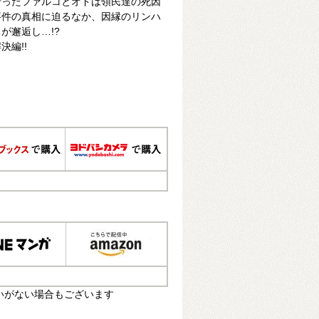
行ったファルコとオドは領民達の死因
事件の真相に迫るなか、因縁のリンハ
が邂逅し…!?
編!!
いがない場合もございます