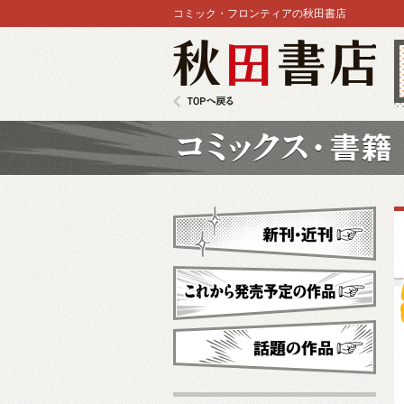
コミック・フロンティアの秋田書店
秋田書店
TOPへ戻る
コミックス
新刊・近刊
これから発売予定
話題の作品