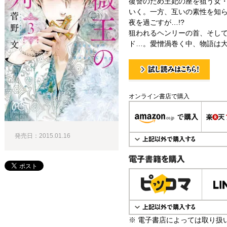
復讐のため王妃の座を狙う女
いく。一方、互いの素性を知
夜を過ごすが…!?
狙われるヘンリーの首、そし
ド…。愛憎渦巻く中、物語は大
試し読み！
オンライン書店で購入
発売日：2015.01.16
電子書籍で購入
※ 電子書店によっては取り扱