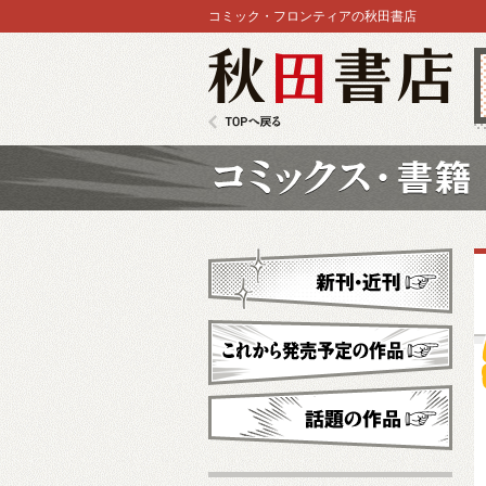
コミック・フロンティアの秋田書店
秋田書店
TOPへ戻る
コミックス
新刊・近刊
これから発売予定
話題の作品