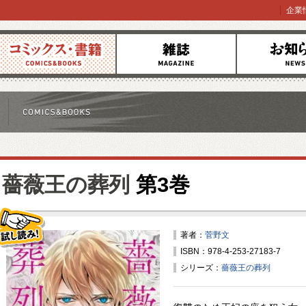
企業
コミックス
雑誌
お知らせ
薔薇王の葬列
第3巻
著者：
菅野文
ISBN：978-4-253-27183-7
試し読み！
シリーズ：
薔薇王の葬列