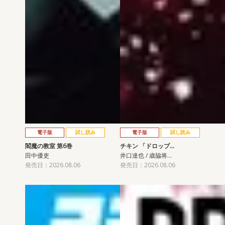
電子版
試し読み
電子版
試し読み
閻魔の教室 第6巻
チキン 「ドロップ…
田中優吏
井口達也 / 歳脇将…
発売日：2026.08.06
発売日：2026.08.06