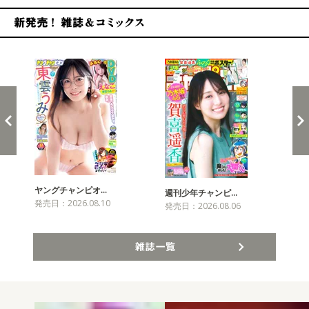
新発売！雑誌&コミックス
ヤングチャンピオ…
チャ
週刊少年チャンピ…
発売日：2026.08.10
発売
発売日：2026.08.06
雑誌一覧