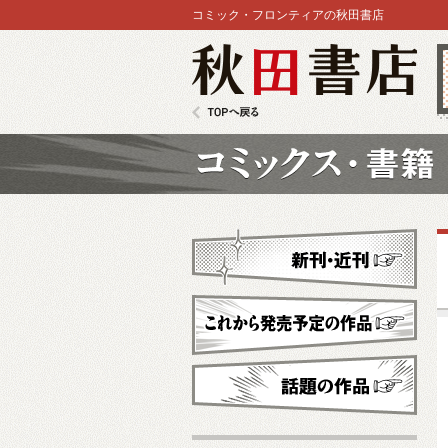
コミック・フロンティアの秋田書店
秋田書店
TOPへ戻る
コミックス
新刊・近刊
これから発売予定
話題の作品