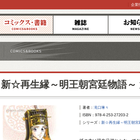
企業
コミックス
雑誌
お知らせ
新☆再生縁～明王朝宮廷物語～
著者：
滝口琳々
ISBN：978-4-253-27203-2
シリーズ：
新☆再生縁～明王朝宮