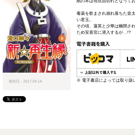
紙の本は現在品切れとなって
毒薬を飲まされ崩れ落ちた皇
い君玉。
その頃、蓮英と少華は幽閉さ
ため安喜宮に潜入するが…!?
電子書籍で購入
※ 電子書店によっては取り扱
発売日：2017.04.14