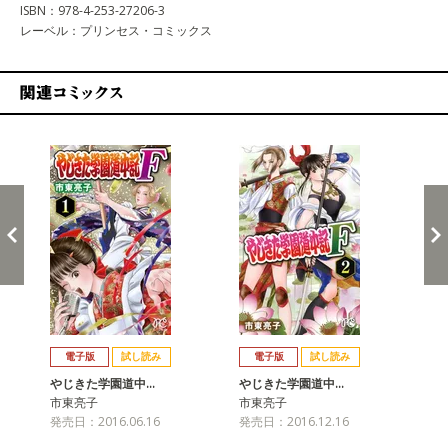
ISBN：978-4-253-27206-3
レーベル：プリンセス・コミックス
関連コミックス
戻る
進む
電子版
試し読み
電子版
試し読み
やじきた学園道中…
やじきた学園道中…
や
市東亮子
市東亮子
市
発売日：2016.06.16
発売日：2016.12.16
発売