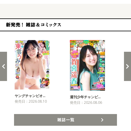
新発売！雑誌&コミックス
ヤングチャンピオ…
チャ
週刊少年チャンピ…
発売日：2026.08.10
発売
発売日：2026.08.06
雑誌一覧