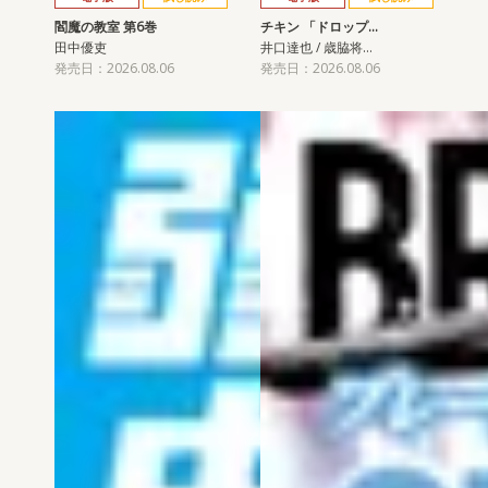
閻魔の教室 第6巻
チキン 「ドロップ…
田中優吏
井口達也 / 歳脇将…
発売日：2026.08.06
発売日：2026.08.06