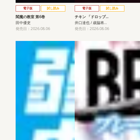
電子版
試し読み
電子版
試し読み
閻魔の教室 第6巻
チキン 「ドロップ…
田中優吏
井口達也 / 歳脇将…
発売日：2026.08.06
発売日：2026.08.06