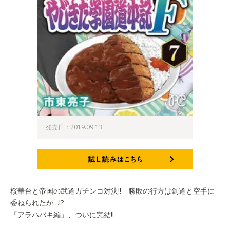
発売日：2019.09.13
試し読みはこちら
桜華台と帝国の武道ガチンコ対決!! 勝敗の行方は剣道と空手に
委ねられたが…!?
「アラハバキ編」、ついに完結!!