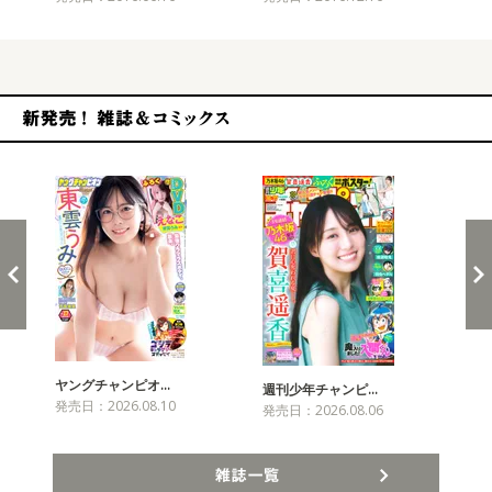
新発売！雑誌&コミックス
ヤングチャンピオ…
チャ
週刊少年チャンピ…
発売日：2026.08.10
発売
発売日：2026.08.06