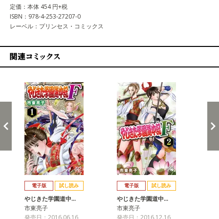
定価：本体 454 円+税
ISBN：978-4-253-27207-0
レーベル：プリンセス・コミックス
関連コミックス
戻る
進む
電子版
試し読み
電子版
試し読み
やじきた学園道中…
やじきた学園道中…
や
市東亮子
市東亮子
市
発売日：2016.06.16
発売日：2016.12.16
発売