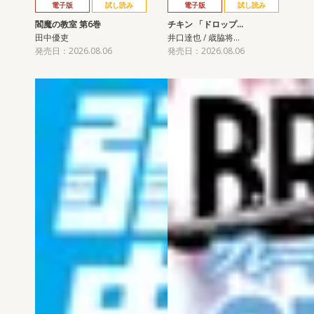
電子版
試し読み
電子版
試し読み
閻魔の教室 第6巻
チキン 「ドロップ…
田中優吏
井口達也 / 歳脇将…
発売日：2026.08.06
発売日：2026.08.06