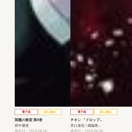
電子版
試し読み
電子版
試し読み
閻魔の教室 第6巻
チキン 「ドロップ…
田中優吏
井口達也 / 歳脇将…
発売日：2026.08.06
発売日：2026.08.06