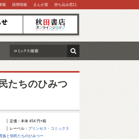
情報
採用情報
まんが賞
持ち込み窓口
オンラインショップ
検索
民たちのひみつ
定価：本体 454 円+税
レーベル：
プリンセス・コミックス
貴族と領民たちのひみつー