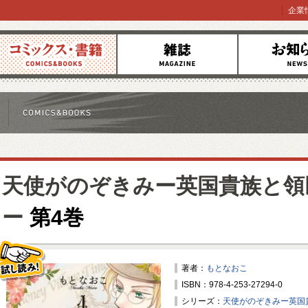
企業
コミックス
雑誌
お知らせ
天使がのぞきみー英国貴族と領
ー
第4巻
著者：
もとなおこ
ISBN：978-4-253-27294-0
試し読み！
シリーズ：
天使がのぞきみー英国