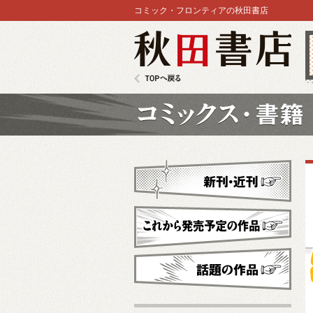
コミック・フロンティアの秋田書店
秋田書店
TOPへ戻る
コミックス
新刊・近刊
これから発売予定
話題の作品