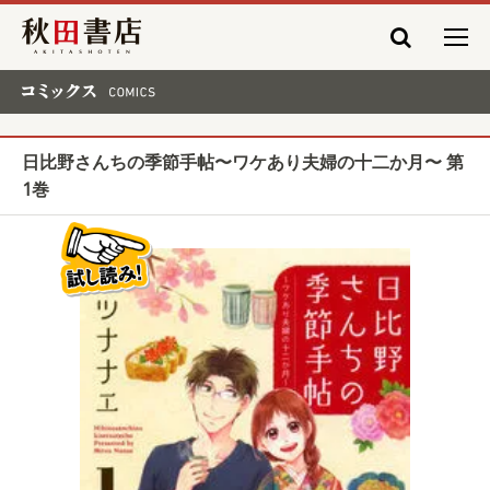
秋田書店
コミックス COMICS
日比野さんちの季節手帖〜ワケあり夫婦の十二か月〜 第
1巻