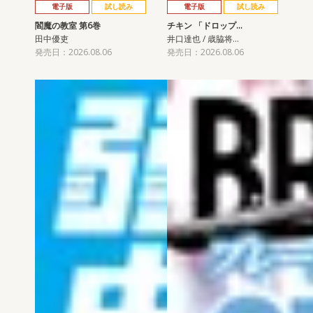
電子版
試し読み
電子版
試し読み
閻魔の教室 第6巻
チキン 「ドロップ…
田中優吏
井口達也 / 歳脇将…
発売日：2026.08.06
発売日：2026.08.06