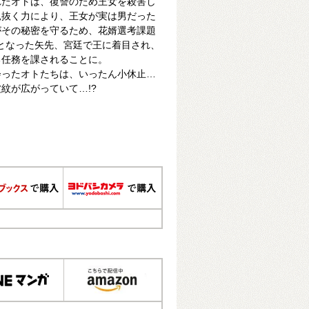
れたオトは、復讐のため王女を殺害し
見抜く力により、王女が実は男だった
がその秘密を守るため、花婿選考課題
”となった矢先、宮廷で王に着目され、
る任務を課されることに。
会ったオトたちは、いったん小休止…
紋が広がっていて…!?