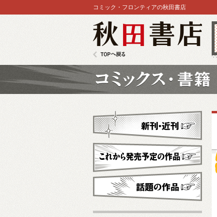
コミック・フロンティアの秋田書店
秋田書店
TOPへ戻る
コミックス
新刊・近刊
これから発売予定
話題の作品