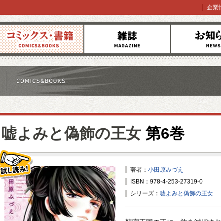
企業
コミックス
雑誌
お知らせ
嘘よみと偽飾の王女
第6巻
著者：
小田原みづえ
ISBN：978-4-253-27319-0
試し読み！
シリーズ：
嘘よみと偽飾の王女