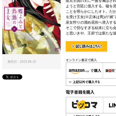
龍宮王国の王に一族を滅ぼさ
ようと宮廷に侵入する。嘘を
ことを明らかにしたオト。だ
を受け王女(※正体は男)の“婿
巫女狩りの溜め花街へ潜入す
そこで切なすぎる結末に立ち
と思いきや、王府では新たな波
試し読み！
オンライン書店で購入
発売日：2023.06.15
電子書籍で購入