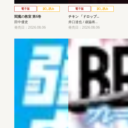
電子版
試し読み
電子版
試し読み
閻魔の教室 第6巻
チキン 「ドロップ…
田中優吏
井口達也 / 歳脇将…
発売日：2026.08.06
発売日：2026.08.06