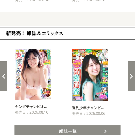
新発売！雑誌&コミックス
ヤングチャンピオ…
チャ
週刊少年チャンピ…
発売日：2026.08.10
発売
発売日：2026.08.06