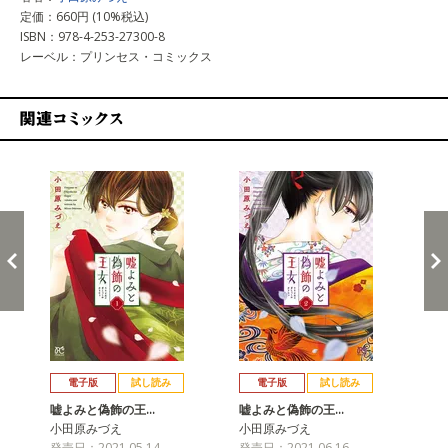
定価：660円 (10%税込)
ISBN：978-4-253-27300-8
レーベル：プリンセス・コミックス
関連コミックス
戻る
進む
電子版
試し読み
電子版
試し読み
嘘よみと偽飾の王…
嘘よみと偽飾の王…
嘘
小田原みづえ
小田原みづえ
小
発売日：2021.05.14
発売日：2021.06.16
発売