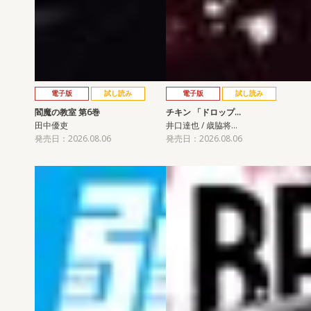
電子版
試し読み
電子版
試し読み
閻魔の教室 第6巻
チキン 「ドロップ…
田中優吏
井口達也 / 歳脇将…
発売日：2026.08.06
発売日：2026.08.06