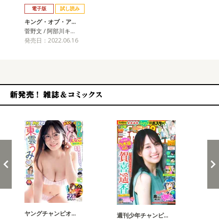
電子版
試し読み
キング・オブ・ア…
菅野文 / 阿部川キ…
発売日：2022.06.16
新発売！雑誌&コミックス
ヤングチャンピオ…
チャ
週刊少年チャンピ…