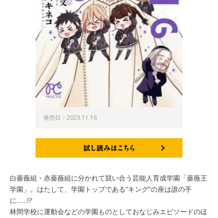
発売日：2023.11.16
試し読みはこちら
白薔薇組・赤薔薇組に分かれて競い合う芸能人育成学園「薔薇王
学園」。はたして、学園トップである“キング“の座は誰の手
に……!?
林間学校に運動会などの学園ものとしておなじみエピソードのほ