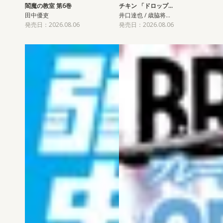
閻魔の教室 第6巻
チキン 「ドロップ…
田中優吏
井口達也 / 歳脇将…
発売日：2026.08.06
発売日：2026.08.06