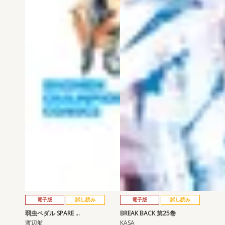
電子版
試し読み
電子版
試し読み
弱虫ペダル SPARE …
BREAK BACK 第25巻
渡辺航
KASA