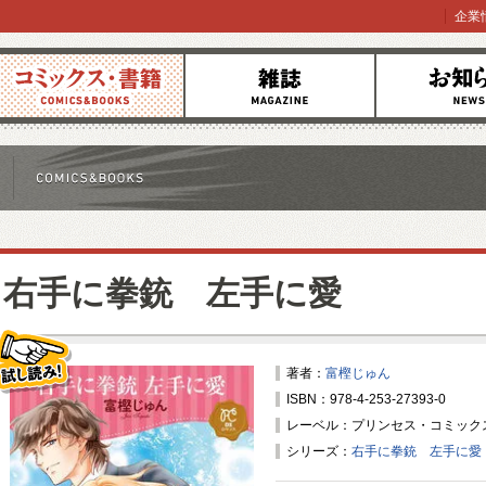
企業
コミックス
雑誌
お知らせ
右手に拳銃 左手に愛
著者：
富樫じゅん
ISBN：978-4-253-27393-0
試し読み！
レーベル：プリンセス・コミックス
シリーズ：
右手に拳銃 左手に愛