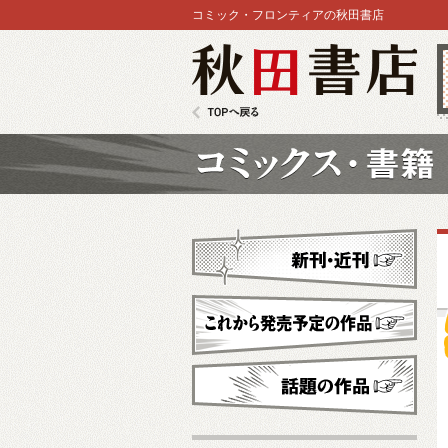
コミック・フロンティアの秋田書店
秋田書店
TOPへ戻る
コミックス
新刊・近刊
これから発売予定
話題の作品