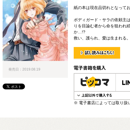
紙の本は現在品切れとなって
ボディガード・サラの依頼主
りを目論む者から命を狙われ
か…!?
救い、護られ、愛は生まれる。
試し読み！
発売日：2019.08.19
電子書籍で購入
※ 電子書店によっては取り扱