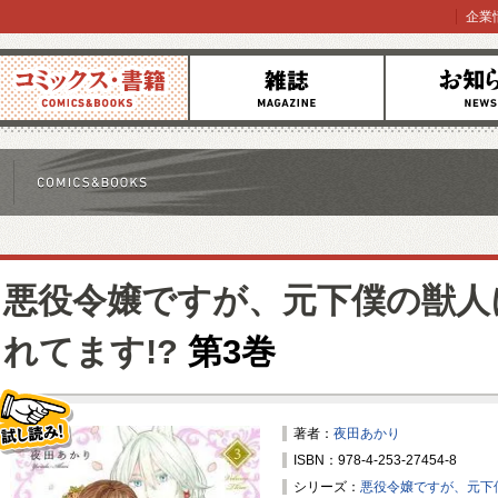
企業
コミックス
雑誌
お知らせ
悪役令嬢ですが、元下僕の獣人
れてます!?
第3巻
著者：
夜田あかり
ISBN：978-4-253-27454-8
試し読み！
シリーズ：
悪役令嬢ですが、元下