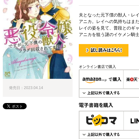
夫となった元下僕の獣人・レ
アニカ。レイへの気持ちはま
レイの姿を見て、普段とのギ
アニカを狙う謎のイケメン騎士
試し読み！
オンライン書店で購入
発売日：2023.04.14
電子書籍で購入