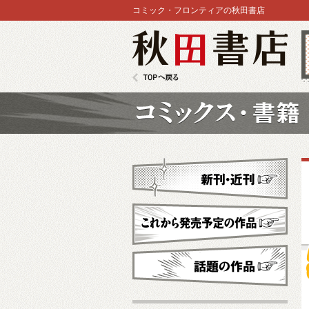
コミック・フロンティアの秋田書店
秋田書店
TOPへ戻る
コミックス
新刊・近刊
これから発売予定
話題の作品