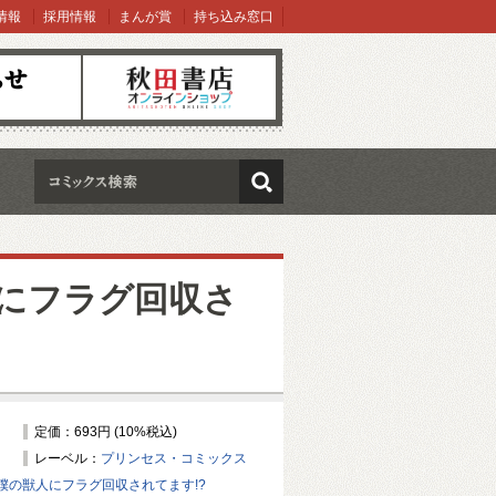
情報
採用情報
まんが賞
持ち込み窓口
オンラインショップ
検索
にフラグ回収さ
定価：693円 (10%税込)
レーベル：
プリンセス・コミックス
僕の獣人にフラグ回収されてます!?