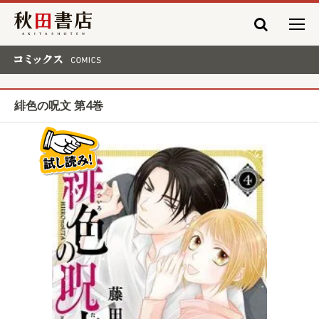
秋田書店
コミックス COMICS
緋色の呪文 第4巻