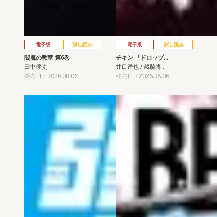
電子版
試し読み
電子版
試し読み
閻魔の教室 第6巻
チキン 「ドロップ…
田中優吏
井口達也 / 歳脇将…
発売日：2026.08.06
発売日：2026.08.06