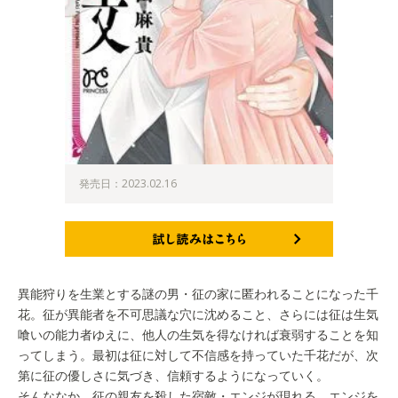
発売日：2023.02.16
試し読みはこちら
異能狩りを生業とする謎の男・征の家に匿われることになった千
花。征が異能者を不可思議な穴に沈めること、さらには征は生気
喰いの能力者ゆえに、他人の生気を得なければ衰弱することを知
ってしまう。最初は征に対して不信感を持っていた千花だが、次
第に征の優しさに気づき、信頼するようになっていく。
そんななか、征の親友を殺した宿敵・エンジが現れる。エンジを