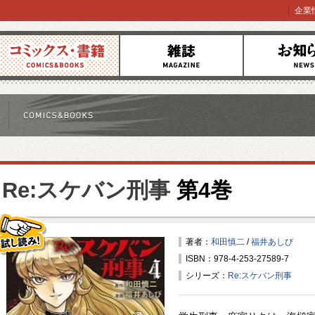
企業
コミックス
雑誌
お知らせ
Re:スケバン刑事
第4巻
著者：
和田慎二
/
福井あしび
ISBN：978-4-253-27589-7
試し読み！
シリーズ：
Re:スケバン刑事