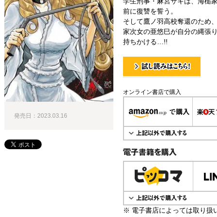
学生刑事・麻宮サキは、海槌
前に復讐を誓う。
そして鷹ノ羽高校奪還のため
家次女の亜悠巳が自分の縄張
持ちかける…!!
試し読み！
オンライン書店で購入
発売日：2023.03.16
電子書籍で購入
※ 電子書店によっては取り扱