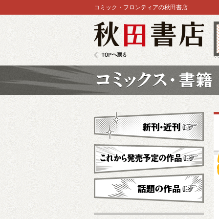
コミック・フロンティアの秋田書店
秋田書店
TOPへ戻る
コミックス
新刊・近刊
これから発売予定
話題の作品