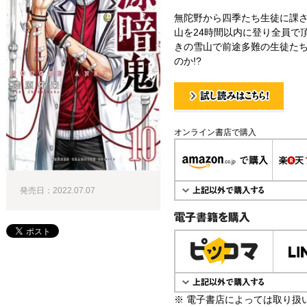
無陀野から四季たち生徒に課
山を24時間以内に登り全員で
きの雪山で前途多難の生徒た
のか!?
試し読み！
オンライン書店で購入
発売日：2022.07.07
電子書籍で購入
※ 電子書店によっては取り扱