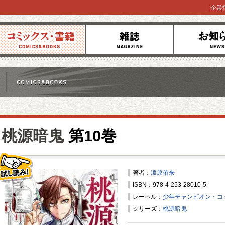
企業
コミックス
雑誌
お知らせ
桃源暗鬼
第10巻
著者：
漆原侑来
ISBN：978-4-253-28010-5
試し読み！
レーベル：
少年チャンピオン・コ
シリーズ：
桃源暗鬼