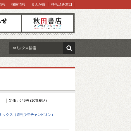
情報
採用情報
まんが賞
持ち込み窓口
オンラインショップ
検索
定価：649円 (10%税込)
ミックス（週刊少年チャンピオン）