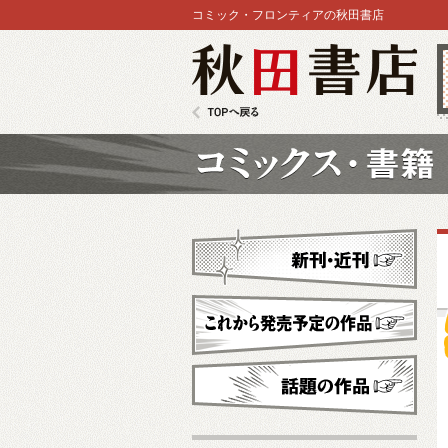
コミック・フロンティアの秋田書店
秋田書店
TOPへ戻る
コミックス
新刊・近刊
これから発売予定
話題の作品