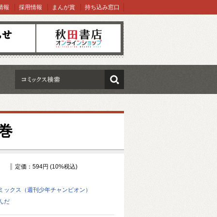
情報
採用情報
まんが賞
持ち込み窓口
オンラインショップ
検索
巻
定価：594円 (10%税込)
ミックス（週刊少年チャンピオン）
んだ