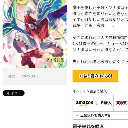
魔王を倒した英雄・ソナタは
誰もが素性を知りたいと思う
全てが目新しい彼は言葉ひと
戦争、約束、家族――。
そこに現れた２人の自称“家族”
1人は魔王の息子、もう一人は
ソナタはいったい誰なんだ…!?
失われた記憶と家族が紡ぐド
発売日：2025.08.07
試し読み！
オンライン書店で購入