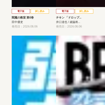
電子版
試し読み
電子版
試し読み
閻魔の教室 第6巻
チキン 「ドロップ…
田中優吏
井口達也 / 歳脇将…
発売日：2026.08.06
発売日：2026.08.06