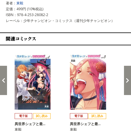
著者：
東毅
定価：499円 (10%税込)
ISBN：978-4-253-28082-2
レーベル：少年チャンピオン・コミックス（週刊少年チャンピオン）
関連コミックス
戻る
進む
電子版
試し読み
電子版
試し読み
異世界シェフと最…
異世界シェフと最…
異
東毅
東毅
東