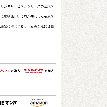
ハリガネサービス』シリーズの公式ス
中に蛇喰傑という蛇が加わった竜泉学
の練習に特化するが、春高予選には朧