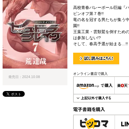
高校青春バレーボール巨編『
ピンオフ第７巻!!
竜の名を冠する男たちが集う
園!!
王葉工業・雲類鷲を倒すため
は参加しない!?
そして、春高予選が始まる…!!
試し読み！
オンライン書店で購入
発売日：2024.10.08
電子書籍で購入