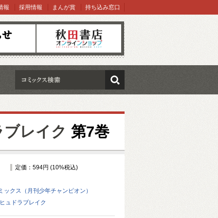
情報
採用情報
まんが賞
持ち込み窓口
オンラインショップ
検索
ラブレイク
第7巻
定価：594円 (10%税込)
ミックス（月刊少年チャンピオン）
 ヒュドラブレイク