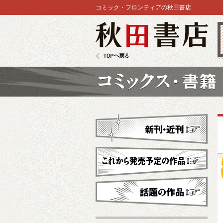
コミック・フロンティアの秋田書店
秋田書店
TOPへ戻る
コミックス
新刊・近刊
これから発売予定
話題の作品