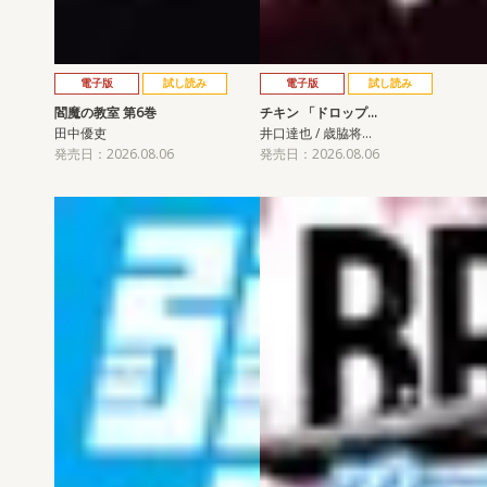
電子版
試し読み
電子版
試し読み
閻魔の教室 第6巻
チキン 「ドロップ…
田中優吏
井口達也 / 歳脇将…
発売日：2026.08.06
発売日：2026.08.06