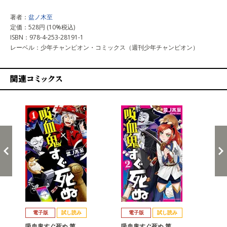
著者：
盆ノ木至
定価：528円 (10%税込)
ISBN：978-4-253-28191-1
レーベル：少年チャンピオン・コミックス（週刊少年チャンピオン）
関連コミックス
戻る
進む
電子版
試し読み
電子版
試し読み
吸血鬼すぐ死ぬ 第…
吸血鬼すぐ死ぬ 第…
吸